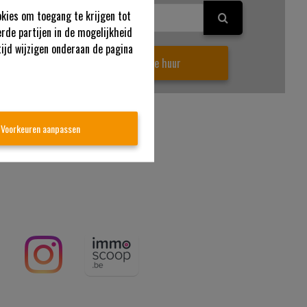
okies om toegang te krijgen tot
rde partijen in de mogelijkheid
tijd wijzigen onderaan de pagina
p
Te huur
Voorkeuren aanpassen