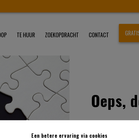
GRATI
OOP
TE HUUR
ZOEKOPDRACHT
CONTACT
Oeps, d
Een betere ervaring via cookies