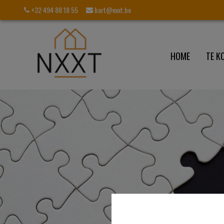
+32 494 88 18 55
bart@nxxt.be
HOME
TE K