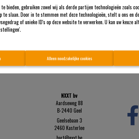
te bieden, gebruiken zowel wij als derde partijen technologieën zoals co
p te slaan. Door in te stemmen met deze technologieën, stelt u ons en de
segedrag of unieke ID's op deze website te verwerken. U kan uw keuze al
Te koo
stellingen'.
n
Alleen noodzakelijke cookies
NXXT bv
Aardseweg 88
B-2440 Geel
Geelsebaan 3
2460 Kasterlee
bart@nxxt.be