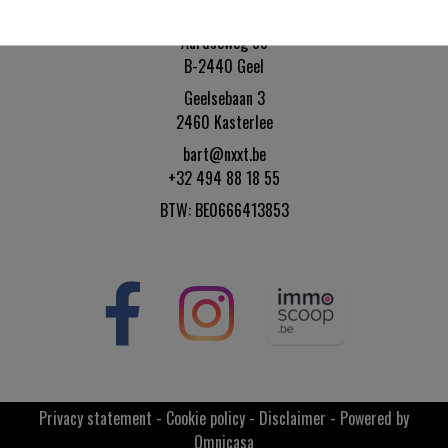
NXXT bv
Aardseweg 88
B-2440 Geel
Geelsebaan 3
2460 Kasterlee
bart@nxxt.be
+32 494 88 18 55
BTW: BE0666413853
Privacy statement
-
Cookie policy
-
Disclaimer
-
Powered by
Omnicasa