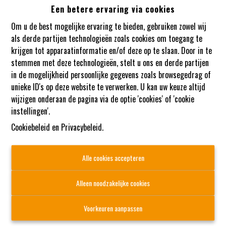
Een betere ervaring via cookies
Oeps, deze pagina bestaat niet
Om u de best mogelijke ervaring te bieden, gebruiken zowel wij
meer
als derde partijen technologieën zoals cookies om toegang te
krijgen tot apparaatinformatie en/of deze op te slaan. Door in te
stemmen met deze technologieën, stelt u ons en derde partijen
in de mogelijkheid persoonlijke gegevens zoals browsegedrag of
unieke ID's op deze website te verwerken. U kan uw keuze altijd
wijzigen onderaan de pagina via de optie 'cookies' of 'cookie
instellingen'.
Cookiebeleid
en
Privacybeleid
.
Alle cookies accepteren
Alleen noodzakelijke cookies
Voorkeuren aanpassen