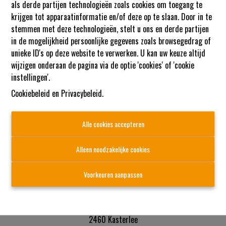
als derde partijen technologieën zoals cookies om toegang te
krijgen tot apparaatinformatie en/of deze op te slaan. Door in te
stemmen met deze technologieën, stelt u ons en derde partijen
in de mogelijkheid persoonlijke gegevens zoals browsegedrag of
unieke ID's op deze website te verwerken. U kan uw keuze altijd
wijzigen onderaan de pagina via de optie 'cookies' of 'cookie
instellingen'.
Cookiebeleid
en
Privacybeleid
.
Alle cookies accepteren
Alleen noodzakelijke cookies
NXXT bv
Voorkeuren aanpassen
Aardseweg 88
B-2440 Geel
Geelsebaan 3
2460 Kasterlee