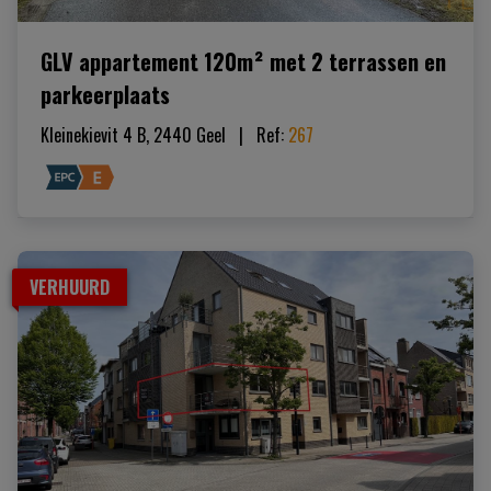
GLV appartement 120m² met 2 terrassen en
parkeerplaats
Kleinekievit 4 B, 2440 Geel
|   
Ref
: 
267
VERHUURD