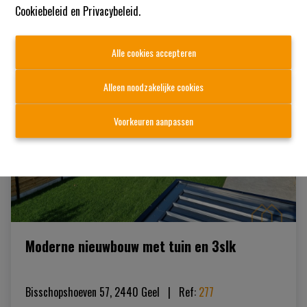
Cookiebeleid
en
Privacybeleid
.
Alle cookies accepteren
VERHUURD
Alleen noodzakelijke cookies
Voorkeuren aanpassen
Moderne nieuwbouw met tuin en 3slk
Bisschopshoeven 57, 2440 Geel
|   
Ref
: 
277