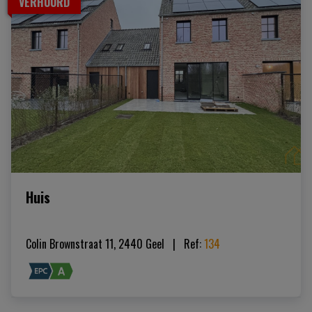
VERHUURD
Huis
Colin Brownstraat 11, 2440 Geel
|   
Ref
: 
134