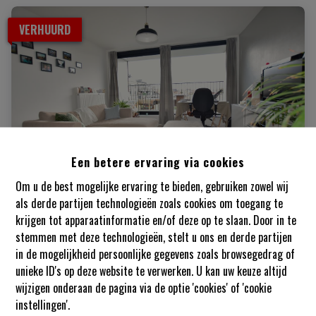
VERHUURD
Een betere ervaring via cookies
Om u de best mogelijke ervaring te bieden, gebruiken zowel wij
als derde partijen technologieën zoals cookies om toegang te
krijgen tot apparaatinformatie en/of deze op te slaan. Door in te
Geel - Modern appartement met terras en
stemmen met deze technologieën, stelt u ons en derde partijen
carport
in de mogelijkheid persoonlijke gegevens zoals browsegedrag of
unieke ID's op deze website te verwerken. U kan uw keuze altijd
Rijn 68 3, 2440 Geel
|   
Ref
: 
128
wijzigen onderaan de pagina via de optie 'cookies' of 'cookie
instellingen'.