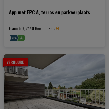
App met EPC A, terras en parkeerplaats
Elsum 5 D, 2440 Geel
|   
Ref
: 
74
VERHUURD