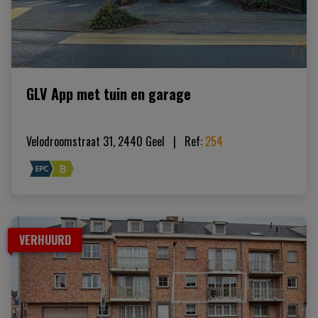
GLV App met tuin en garage
Velodroomstraat 31, 2440 Geel
|   
Ref
: 
254
VERHUURD