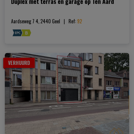
Duplex met terras en garage op Ten Aard
Aardseweg 7 4, 2440 Geel
|   
Ref
: 
92
VERHUURD