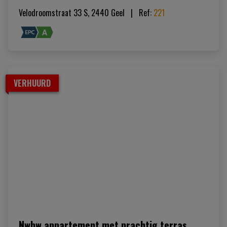
Velodroomstraat 33 S, 2440 Geel
|   
Ref
: 
221
VERHUURD
Nwbw appartement met prachtig terras