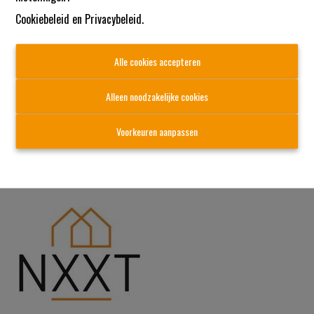
Cookiebeleid
en
Privacybeleid
.
Appartement met 2slk, grote living en
garage
Alle cookies accepteren
Steenweg op Turnhout 37 6, 2360 Oud-Turnhout
|   
Alleen noodzakelijke cookies
Ref
: 
107
Voorkeuren aanpassen