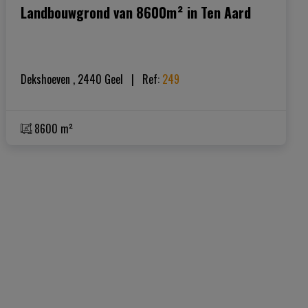
Landbouwgrond van 8600m² in Ten Aard
Dekshoeven , 2440 Geel
|   
Ref
: 
249
8600 m²