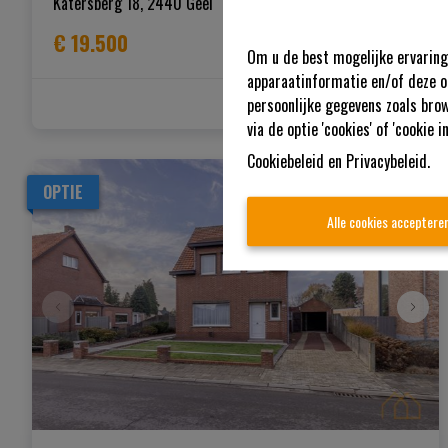
Katersberg 18, 2440 Geel
|   
Ref
: 
274
€ 19.500
Om u de best mogelijke ervaring 
apparaatinformatie en/of deze o
persoonlijke gegevens zoals brow
via de optie 'cookies' of 'cookie in
Cookiebeleid
en
Privacybeleid
.
OPTIE
Alle cookies acceptere