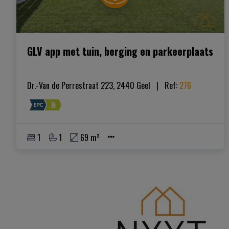
GLV app met tuin, berging en parkeerplaats
Dr.-Van de Perrestraat 223, 2440 Geel
|   
Ref
: 
276
1
1
69 m²