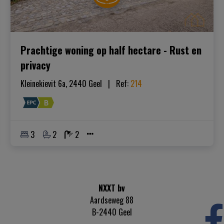
Prachtige woning op half hectare - Rust en
privacy
Kleinekievit 6a, 2440 Geel
|   
Ref
: 
214
3
2
2
NXXT bv
Aardseweg 88
B-2440 Geel