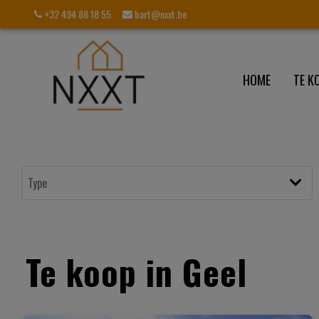
+32 494 88 18 55
bart@nxxt.be
HOME
TE K
Te koop in Geel