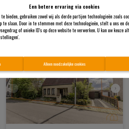
Oudemolsedijk , 2440 Geel
|   
Ref
: 
266
Een betere ervaring via cookies
€ 80.000
te bieden, gebruiken zowel wij als derde partijen technologieën zoals co
p te slaan. Door in te stemmen met deze technologieën, stelt u ons en de
segedrag of unieke ID's op deze website te verwerken. U kan uw keuze al
21152 m²
stellingen'.
OPTIE
n
Alleen noodzakelijke cookies