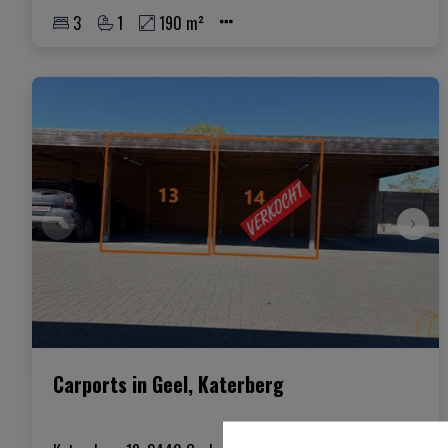
3
1
190 m²
Carports in Geel, Katerberg