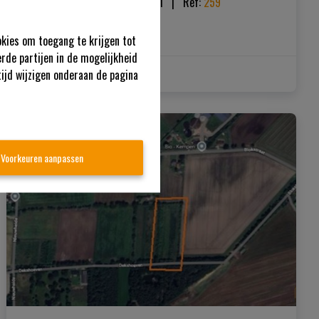
Groenstraat 79 2.03, 2440 Geel
|   
Ref
: 
259
€ 119.000
okies om toegang te krijgen tot
rde partijen in de mogelijkheid
tijd wijzigen onderaan de pagina
1
1
30 m²
VERKOCHT
Voorkeuren aanpassen