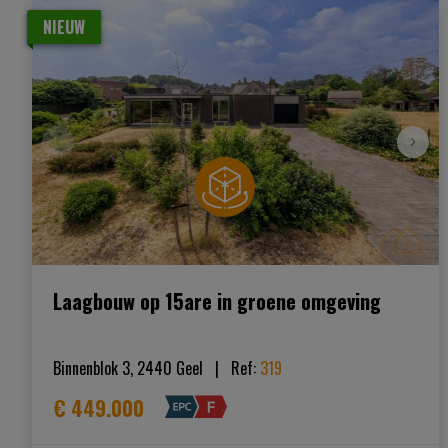
NIEUW
Laagbouw op 15are in groene omgeving
Binnenblok 3, 2440 Geel
|   
Ref
: 
319
€ 449.000