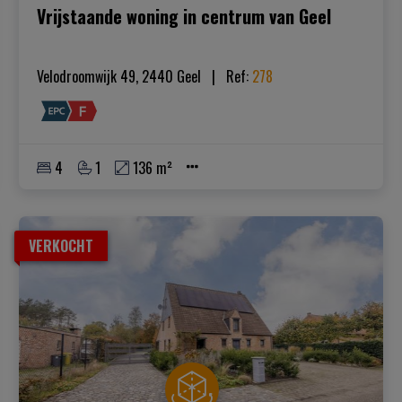
Vrijstaande woning in centrum van Geel
Velodroomwijk 49, 2440 Geel
|   
Ref
: 
278
4
1
136 m²
VERKOCHT