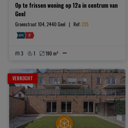
Op te frissen woning op 12a in centrum van
Geel
Groenstraat 104, 2440 Geel
|   
Ref
: 
225
3
1
190 m²
VERKOCHT