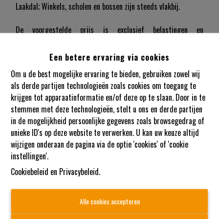
Laakdal; Winkels, scholen en bossen zijn steeds vlakbij.
De voorgestelde prijs is exclusief belastingen en
registratierechten.
12% reg op grond twv €120.000=€14.400
Een betere ervaring via cookies
21%BTW op constructie twv €269.000=€56.490
Om u de best mogelijke ervaring te bieden, gebruiken zowel wij
De prijs inclusief BTW en registratierechten bedraagt
als derde partijen technologieën zoals cookies om toegang te
€459.890,-
krijgen tot apparaatinformatie en/of deze op te slaan. Door in te
stemmen met deze technologieën, stelt u ons en derde partijen
Wil jij meer weten over deze woning? Aarzel dan niet om ons
in de mogelijkheid persoonlijke gegevens zoals browsegedrag of
kantoor te contacteren.
unieke ID's op deze website te verwerken. U kan uw keuze altijd
wijzigen onderaan de pagina via de optie 'cookies' of 'cookie
Heb je zelf een woning die je wil verkopen of verhuren? Nxxt
instellingen'.
Vastgoed neemt graag de tijd voor een gesprek.
We bekijken de mogelijkheden die jouw pand biedt, en
Cookiebeleid
en
Privacybeleid
.
koppelen die aan jouw noden en wensen.
Samen maken we van jouw vastgoeddroom een Succesvolle
Alle cookies accepteren
Nxxt Step.