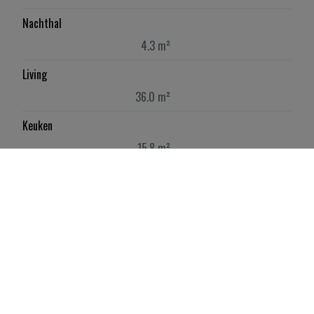
Nachthal
4.3 m²
Living
36.0 m²
Keuken
15.8 m²
Eerste verdieping
Slaapkamer 1
12.0 m²
Slaapkamer 2
12.0 m²
Slaapkamer 3