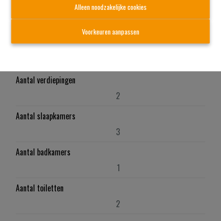
Alleen noodzakelijke cookies
Algemeen
Voorkeuren aanpassen
Adres
Lakstraat 9b, 2431 Laakdal
Aantal verdiepingen
2
Aantal slaapkamers
3
Aantal badkamers
1
Aantal toiletten
2