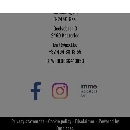
NXXT bv
Aardseweg 88
B-2440 Geel
Geelsebaan 3
2460 Kasterlee
bart@nxxt.be
+32 494 88 18 55
BTW: BE0666413853
Privacy statement
-
Cookie policy
-
Disclaimer
-
Powered by
Omnicasa