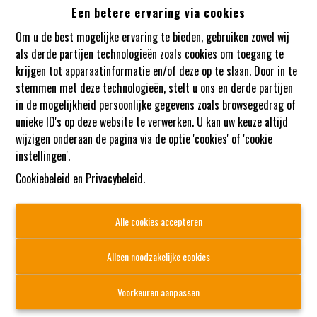
Een betere ervaring via cookies
Oeps, deze pagina bestaat niet
Om u de best mogelijke ervaring te bieden, gebruiken zowel wij
meer
als derde partijen technologieën zoals cookies om toegang te
krijgen tot apparaatinformatie en/of deze op te slaan. Door in te
stemmen met deze technologieën, stelt u ons en derde partijen
in de mogelijkheid persoonlijke gegevens zoals browsegedrag of
unieke ID's op deze website te verwerken. U kan uw keuze altijd
wijzigen onderaan de pagina via de optie 'cookies' of 'cookie
instellingen'.
Cookiebeleid
en
Privacybeleid
.
Alle cookies accepteren
Alleen noodzakelijke cookies
Voorkeuren aanpassen